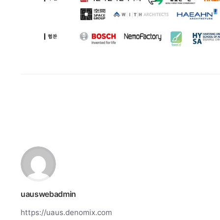
uauswebadmin
Posted by
uauswebadmin
https://uaus.denomix.com