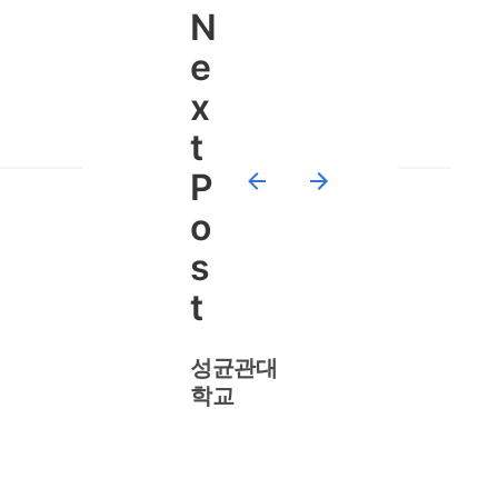
N
e
x
t
P
o
s
t
성균관대
학교