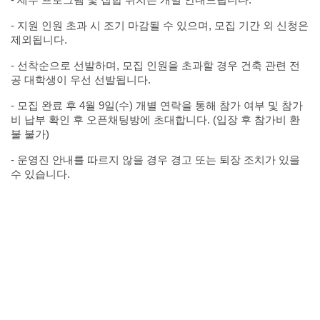
-
지원 인원 초과 시 조기 마감될 수 있으며
,
모집 기간 외 신청은
제외됩니다
.
-
선착순으로 선발하며
,
모집 인원을 초과할 경우 건축 관련 전
공 대학생이 우선 선발됩니다
.
-
모집 완료 후
4
월
9
일
(
수
)
개별 연락을 통해 참가 여부 및 참가
비 납부 확인 후 오픈채팅방에 초대합니다
. (
입장 후 참가비 환
불 불가
)
-
운영진 안내를 따르지 않을 경우 경고 또는 퇴장 조치가 있을
수 있습니다
.
[
문의
]
- UAUS 14
기 이메일
uaus.contact@gmail.com
- UAUS 14
기 운영팀장 임기영
010-3569-7293