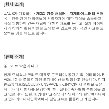
[
행사 소개
]
UAUS
가 기획하는
<
제
2
회 건축 배움터
–
자재라이브러리 투어
>
는
,
건축 관련 대학생들이 건축자재에 대한 지식을 습득하고
직접 체험하며 건축 재료에 대한 이해도를 높이고
,
설계 과정에
서의 창의적 활용 방안을 모색할 수 있도록 창의적인 사고를 도
모하는 것을 목표로 합니다
.
[
튜터 소개
]
㈜크리트 박은아 대표
현재 주식회사 크리트 대표로 근무하며
,
공간 기획
,
인테리어
, F
F&E, TX
등 토탈 디자인 코디네이션을 담당하고 있습니다
.
디자
인스튜디오
[SEOUL]
와
UNSPACE.Inc.[NYC]
에서 경험을 쌓은
뒤 국내에서 회사를 운영하며
,
한국실내건축가협회 부회장을 맡
고 있습니다
.
또한
,
한양대학교 산업디자인학과와 한양여자대학
교 인테리어디자인학과에서 겸임교수로 활동하고 계십니다
.