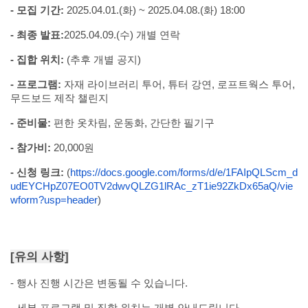
-
모집 기간
:
2025.04.01.(
화
) ~ 2025.04.08.(
화
) 18:00
-
최종 발표
:
2025.04.09.(
수
)
개별 연락
-
집합 위치
:
(
추후 개별 공지
)
-
프로그램
:
자재 라이브러리 투어
,
튜터 강연
,
로프트웍스 투어
,
무드보드 제작 챌린지
-
준비물
:
편한 옷차림
,
운동화
,
간단한 필기구
-
참가비
:
20,000
원
-
신청 링크
:
(
https://docs.google.com/forms/d/e/1FAIpQLScm_d
udEYCHpZ07EO0TV2dwvQLZG1lRAc_zT1ie92ZkDx65aQ/vie
wform?usp=header
)
[
유의 사항
]
-
행사 진행 시간은 변동될 수 있습니다
.
-
세부 프로그램 및 집합 위치는 개별 안내드립니다
.