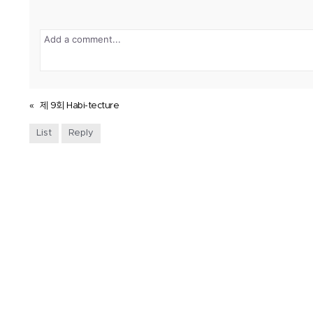
«
제 9회 Habi-tecture
List
Reply
대학생건축과 연합회
UAUS
Union of Architecture University Stud
|